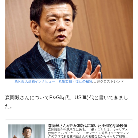
森岡毅氏単独インタビュー 丸亀製麺・復活の秘策
/日経クロストレンド
森岡毅さんについてP&G時代、USJ時代と書いてきまし
た。
森岡毅さんがP＆G時代に築いた圧倒的な経験値
森岡毅氏が全就活生に送る、「働くこととは、キャリアと
は何か？」/ダイヤモンド・オンライン前回はマーケティン
グのプロである森岡毅さんの著書などからキャリア戦略に