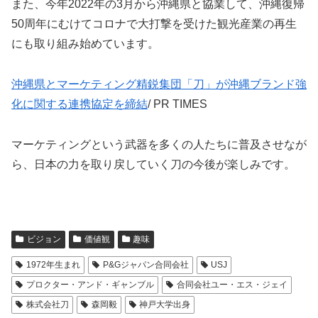
また、今年2022年の3月から沖縄県と協業して、沖縄復帰
50周年にむけてコロナで大打撃を受けた観光産業の再生
にも取り組み始めています。
沖縄県とマーケティング精鋭集団「刀」が沖縄ブランド強
化に関する連携協定を締結
/ PR TIMES
マーケティングという武器を多くの人たちに普及させなが
ら、日本の力を取り戻していく刀の今後が楽しみです。
ビジョン
価値観
趣味
1972年生まれ
P&Gジャパン合同会社
USJ
プロクター・アンド・ギャンブル
合同会社ユー・エス・ジェイ
株式会社刀
森岡毅
神戸大学出身