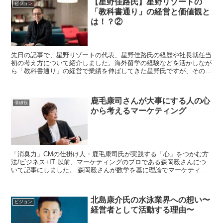
【星野佳路氏】星野リゾートの
ビジョン
「教科書通り」の経営と価値観と
は！？②
先日の記事で、星野リゾートの代表、星野佳路氏の経歴や社長就任当
初の考え方について紹介しました。海外留学の経験などを活かしなが
ら「教科書通り」の経営で業績を伸ばしてきた星野氏ですが、その経
営のベースにある価値観について、今回は紹介します。 ...
鹿毛康司さんが大事にする人の心
価値観
から考えるマーケティング
「消臭力」CMの仕掛け人・鹿毛康司氏が実践する「心」をつかむ方
法/ビジネス+IT 以前、マーケティングのプロである森岡毅さんにつ
いて記事にしました。 森岡毅さんが数学を基に理論でマーケティン
グを行う天才なら...
北島康介氏の水泳業界への想い〜
ビジョン
経営者として活動する理由〜