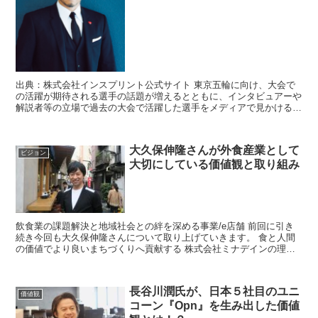
出典：株式会社インスプリント公式サイト 東京五輪に向け、大会で
の活躍が期待される選手の話題が増えるとともに、インタビュアーや
解説者等の立場で過去の大会で活躍した選手をメディアで見かけるこ
とも増えています。 競泳において2大会連...
大久保伸隆さんが外食産業として
ビジョン
大切にしている価値観と取り組み
飲食業の課題解決と地域社会との絆を深める事業/e店舗 前回に引き
続き今回も大久保伸隆さんについて取り上げていきます。 食と人間
の価値でより良いまちづくりへ貢献する 株式会社ミナデインの理念
は「食と人間の価値で...
長谷川潤氏が、日本５社目のユニ
価値観
コーン『Opn』を生み出した価値