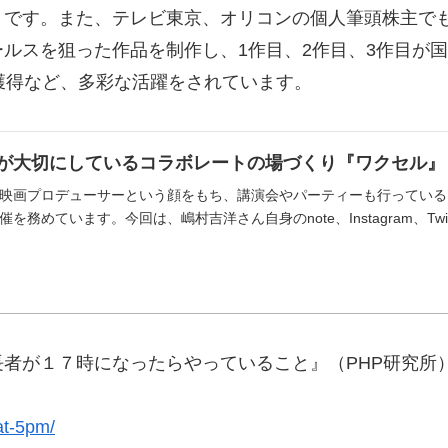
うです。また、テレビ東京、オリコンの個人筆頭株主で
を狙った作品を制作し、1作目、2作目、3作目が国際映画
獲得など、多彩な活躍をされています。
が大切にしているコラボレートの場づくり『ワクセル』
映画プロデューサーという顔をもち、講演会やパーティーも行っている
務めています。今回は、嶋村吉洋さん自身のnote、Instagram、Twitte
者が１７時になったらやっていること』（PHP研究所）を
at-5pm/