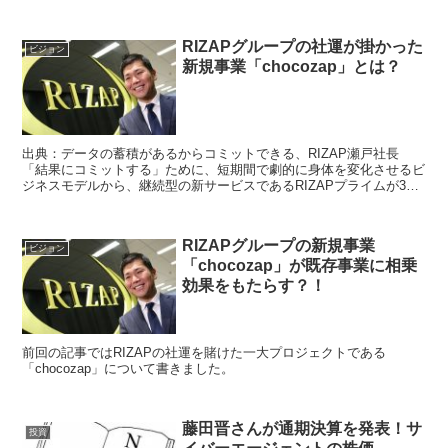
RIZAPグループの社運が掛かった
ビジョン
新規事業「chocozap」とは？
出典：データの蓄積があるからコミットできる、RIZAP瀬戸社長
「結果にコミットする」ために、短期間で劇的に身体を変化させるビ
ジネスモデルから、継続型の新サービスであるRIZAPプライムが3月
22日にリリースされるという内容の記事を...
RIZAPグループの新規事業
ビジョン
「chocozap」が既存事業に相乗
効果をもたらす？！
前回の記事ではRIZAPの社運を賭けた一大プロジェクトである
「chocozap」について書きました。
藤田晋さんが通期決算を発表！サ
投資