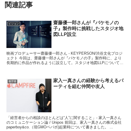
関連記事
齋藤優一郎さんが『バケモノの
ビジョン
子』製作時に挑戦したスタジオ地
図LLP設立
映画プロデューサー齋藤優一郎さん - KEYPERSON/渋谷文化プロジ
ェクト 今回は、齋藤優一郎さんが『バケモノの子』製作時に、より
長期的に作品が作れるように設立して。スタジオ地図LLPについてい
書いていこうと思います。 中...
家入一真さんの経験から考えるパ
履歴書
ーティを組む仲間や友人
「経営者からの相談のほとんどは“人”に関すること」- 家入一真さん
のコミュニケーション論 / Unipos 前回は、家入一真さんの株式会社
paperboy&co.（現GMOペパボ)起業時について書きました。 ...