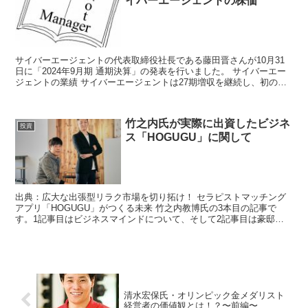
イバーエージェントの株価
サイバーエージェントの代表取締役社長である藤田晋さんが10月31
日に「2024年9月期 通期決算」の発表を行いました。 サイバーエー
ジェントの業績 サイバーエージェントは27期増収を継続し、初の売
上高8,000億円を突破しまし...
竹之内氏が実際に出資したビジネ
投資
ス「HOGUGU」に関して
出典：広大な出張型リラク市場を切り拓け！ セラピストマッチング
アプリ「HOGUGU」がつくる未来 竹之内教博氏の3本目の記事で
す。1記事目はビジネスマインドについて、そして2記事目は豪邸紹
介の記事を書きました。 ...
清水宏保氏・オリンピック金メダリスト
経営者の価値観とは！？〜前編〜