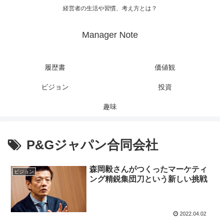
経営者の生活や習慣、考え方とは？
Manager Note
履歴書
価値観
ビジョン
投資
趣味
P&Gジャパン合同会社
森岡毅さんがつくったマーケティ
ビジョン
ング精鋭集団刀という新しい挑戦
2022.04.02