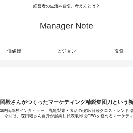
経営者の生活や習慣、考え方とは？
Manager Note
価値観
ビジョン
投資
森岡毅さんがつくったマーケティング精鋭集団刀という
毅氏単独インタビュー 丸亀製麺・復活の秘策/日経クロストレンド 森岡毅さんについてP&G時代、USJ時代と書いてきまし
た。 今回は、森岡毅さん自身が起業し代表取締役CEOを務めるマーケティン