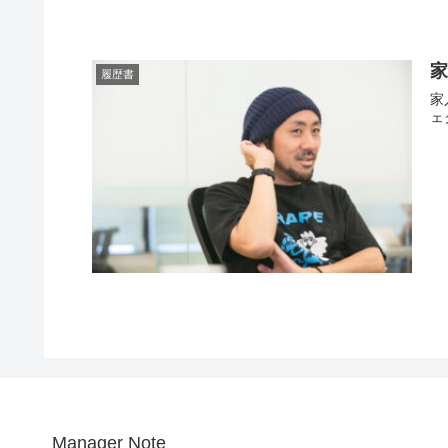
履歴書
家
ェ
Manager Note