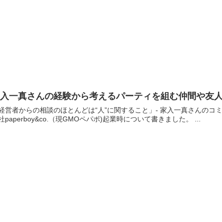
家入一真さんの経験から考えるパーティを組む仲間や友
経営者からの相談のほとんどは“人”に関すること」- 家入一真さんのコミュニケーション論 / U
会社paperboy&co.（現GMOペパボ)起業時について書きました。 ...