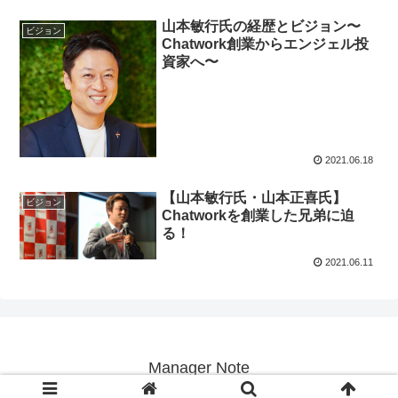
山本敏行氏の経歴とビジョン〜
ビジョン
Chatwork創業からエンジェル投
資家へ〜
2021.06.18
【山本敏行氏・山本正喜氏】
ビジョン
Chatworkを創業した兄弟に迫
る！
2021.06.11
Manager Note
© 2019 Manager Note.