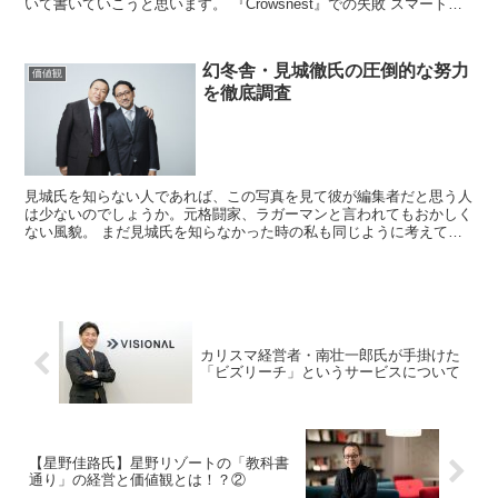
いて書いていこうと思います。 『Crowsnest』での失敗 スマートニ
ュース創業者...
幻冬舎・見城徹氏の圧倒的な努力
価値観
を徹底調査
見城氏を知らない人であれば、この写真を見て彼が編集者だと思う人
は少ないのでしょうか。元格闘家、ラガーマンと言われてもおかしく
ない風貌。 まだ見城氏を知らなかった時の私も同じように考えてい
ました。（ラガーマンだけはあながち嘘で...
カリスマ経営者・南壮一郎氏が手掛けた
「ビズリーチ」というサービスについて
【星野佳路氏】星野リゾートの「教科書
通り」の経営と価値観とは！？②