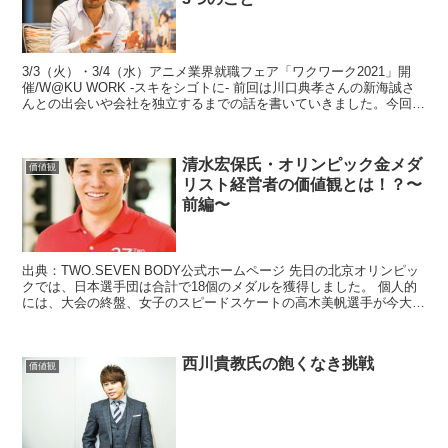
3/3（火）・3/4（水）アニメ業界就職フェア「ワクワーク2021」開
催/W@KU WORK -スキをシゴトに- 前回は川口典孝さんの新海誠さ
んとの出会いや会社を独立するまでの話を書いていきました。今回
は、川口典孝さんがいい作品を作...
清水宏保氏・オリンピック金メダ
価値観
リスト経営者の価値観とは！？〜
前編〜
出典：TWO.SEVEN BODY公式ホームページ 先日の北京オリンピッ
クでは、日本選手団は合計で18個のメダルを獲得しました。 個人的
には、大会の終盤、女子のスピードスケートの高木美帆選手が今大会
5種目目の出場で金メダルを獲...
西川貴教氏の飽くなき挑戦
価値観