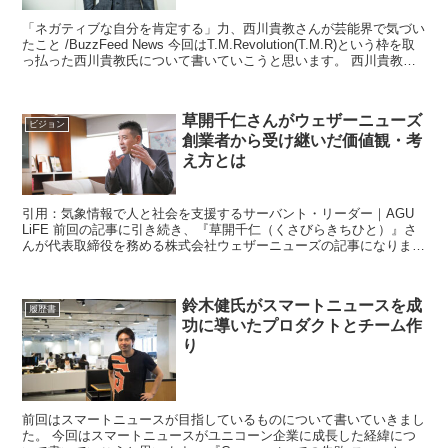
「ネガティブな自分を肯定する」力、西川貴教さんが芸能界で気づい
たこと /BuzzFeed News 今回はT.M.Revolution(T.M.R)という枠を取
っ払った西川貴教氏について書いていこうと思います。 西川貴教氏
は自...
草開千仁さんがウェザーニューズ
ビジョン
創業者から受け継いだ価値観・考
え方とは
引用：気象情報で人と社会を支援するサーバント・リーダー｜AGU
LiFE 前回の記事に引き続き、『草開千仁（くさびらきちひと）』さ
んが代表取締役を務める株式会社ウェザーニューズの記事になりま
す。 前回の記事では、株...
鈴木健氏がスマートニュースを成
履歴書
功に導いたプロダクトとチーム作
り
前回はスマートニュースが目指しているものについて書いていきまし
た。 今回はスマートニュースがユニコーン企業に成長した経緯につ