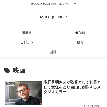
経営者の生活や習慣、考え方とは？
Manager Note
履歴書
価値観
ビジョン
投資
趣味
映画
庵野秀明さんが監督として社長と
価値観
して責任をとり自由に創作するス
タジオカラー
2021.10.03