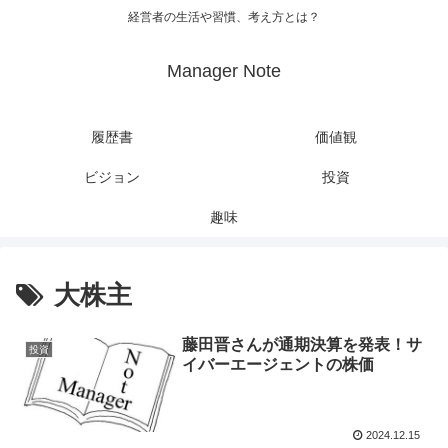
経営者の生活や習慣、考え方とは？
Manager Note
履歴書
価値観
ビジョン
投資
趣味
大株主
藤田晋さんが通期決算を発表！サ
投資
イバーエージェントの株価
2024.12.15