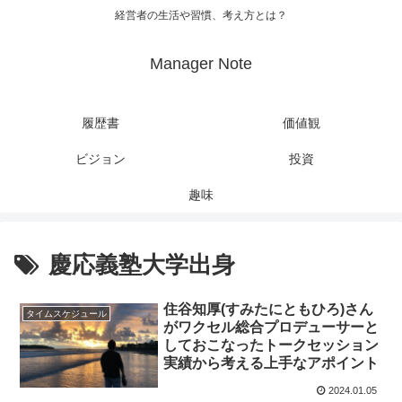
経営者の生活や習慣、考え方とは？
Manager Note
履歴書
価値観
ビジョン
投資
趣味
慶応義塾大学出身
住谷知厚(すみたにともひろ)さん
タイムスケジュール
がワクセル総合プロデューサーと
しておこなったトークセッション
実績から考える上手なアポイント
2024.01.05