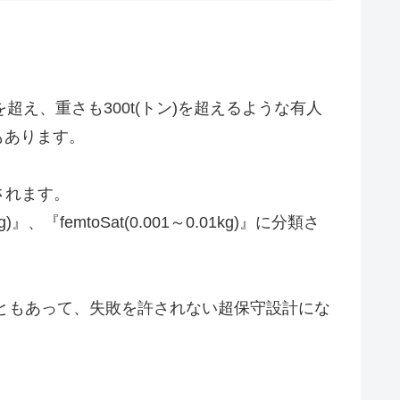
え、重さも300t(トン)を超えるような有人
もあります。
類されます。
)』、『femtoSat(0.001～0.01kg)』に分類さ
こともあって、失敗を許されない超保守設計にな