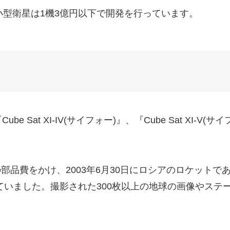
超小型衛星は1機3億円以下で開発を行っています。
Sat XI-IV(サイフォー)』、『Cube Sat XI-V
0万円の部品費をかけ、2003年6月30日にロシアのロケットで
していました。撮影された300枚以上の地球の画像やス