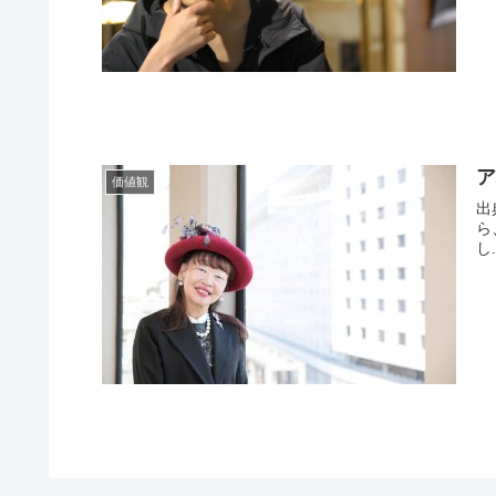
価値観
出
ら
し.