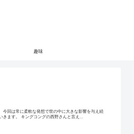
趣味
え続
けている、お笑いコンビ「キングコング」の西野亮廣さんを徹底調査していきます。 キングコングの西野さんと言え...