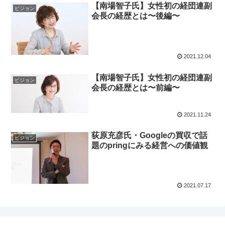
【南場智子氏】女性初の経団連副
ビジョン
会長の経歴とは〜後編〜
2021.12.04
【南場智子氏】女性初の経団連副
ビジョン
会長の経歴とは〜前編〜
2021.11.24
荻原充彦氏・Googleの買収で話
ビジョン
題のpringにみる経営への価値観
2021.07.17