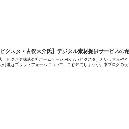
【ピクスタ・古俣大介氏】デジタル素材提供サービスの
クスタ株式会社ホームページ PIXTA（ピクスタ）という写真やイラスト、動画、音楽をといったデジタルの素材を投稿、
売可能なプラットフォームについて、ご存知でしょうか。本ブログの読者