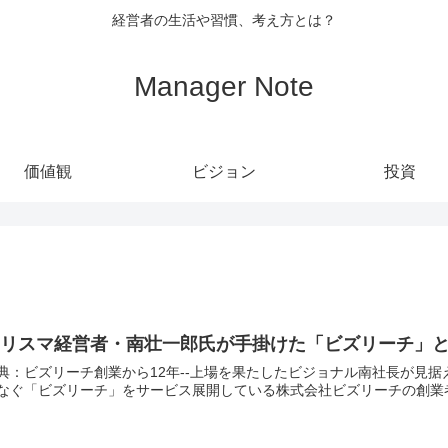
経営者の生活や習慣、考え方とは？
Manager Note
価値観
ビジョン
投資
カリスマ経営者・南壮一郎氏が手掛けた「ビズリーチ」
典：ビズリーチ創業から12年--上場を果たしたビジョナル南社長が見据える「次の10年」 本日の記
なぐ「ビズリーチ」をサービス展開している株式会社ビズリーチの創業者