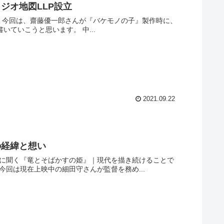
ジオ地図LLP設立
、
より長期的に作品が作れるように設立して。スタジオ地図LLPについてい書いていこうと思います。 中...
2021.09.22
の経緯と想い
んに聞く『竜とそばかすの姫』｜現代を描き続けることで
「変わらないもの」と「変わるもの」【連載第3回】/アニメイトタイムズ 今回は現在上映中の細田守さんが監督を務め...