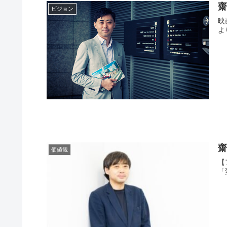
齋
ビジョン
映画
価値観
【