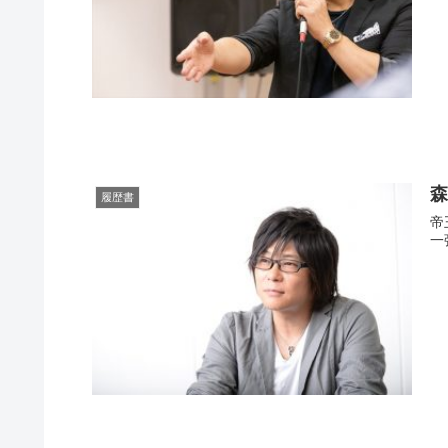
森
履歴書
帝