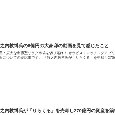
竹之内教博氏の6億円の大豪邸の動画を見て感じたこと
用：広大な出張型リラク市場を切り拓け！ セラピストマッチングアプリ「HOGUGU」がつ
博氏についての続記事です。 『竹之内教博氏が「りらくる」を
之内教博氏が「りらくる」を売却し270億円の資産を