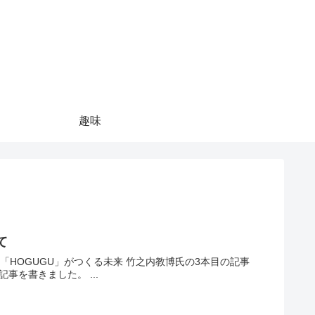
趣味
て
くる未来 竹之内教博氏の3本目の記事
です。1記事目はビジネスマインドについて、そして2記事目は豪邸紹介の記事を書きました。 ...