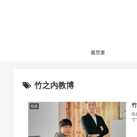
履歴書
竹之内教博
竹
投資
出