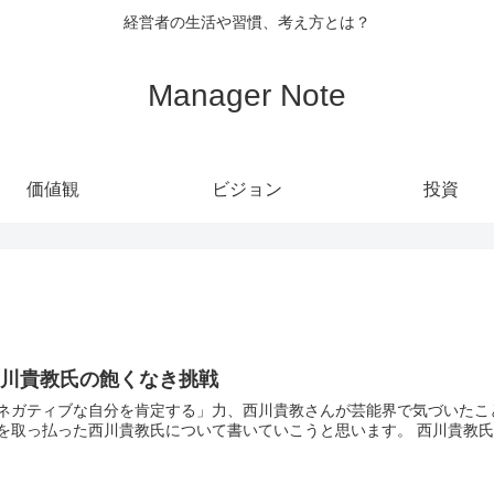
経営者の生活や習慣、考え方とは？
Manager Note
価値観
ビジョン
投資
西川貴教氏の飽くなき挑戦
ガティブな自分を肯定する」力、西川貴教さんが芸能界で気づいたこと /BuzzFeed News 今回はT.M.Rev
枠を取っ払った西川貴教氏について書いていこうと思