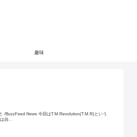
趣味
olution(T.M.R)という
います。 西川貴教氏は自...