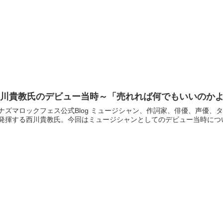
西川貴教氏のデビュー当時～「売れれば何でもいいのか
ックフェス公式Blog ミュージシャン、作詞家、俳優、声優、タレント、ラジオパーソナリティ、社長業とマルチな才能