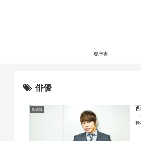
履歴書
俳優
価値観
「ネ