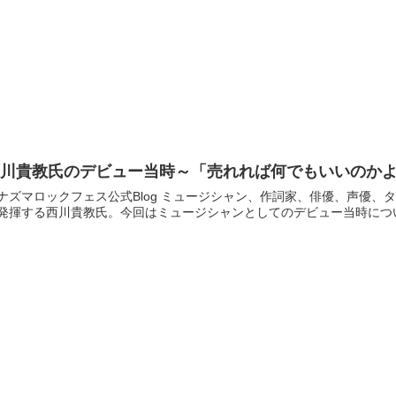
西川貴教氏のデビュー当時～「売れれば何でもいいのか
ックフェス公式Blog ミュージシャン、作詞家、俳優、声優、タレント、ラジオパーソナリティ、社長業とマルチな才能