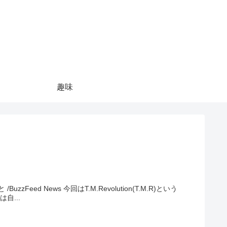
趣味
olution(T.M.R)という
います。 西川貴教氏は自...