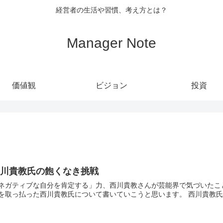
経営者の生活や習慣、考え方とは？
Manager Note
価値観
ビジョン
投資
西川貴教氏の飽くなき挑戦
ガティブな自分を肯定する」力、西川貴教さんが芸能界で気づいたこと /BuzzFeed News 今回はT.M.Rev
枠を取っ払った西川貴教氏について書いていこうと思