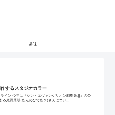
趣味
創作するスタジオカラー
:||』の公
庵野秀明(あんのひであき)さんについ...