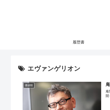
履歴書
エヴァンゲリオン
価値観
庵野
開