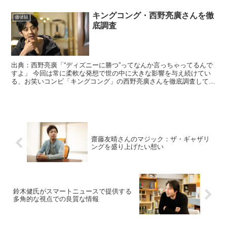
キングコング・西野亮廣さんを徹
価値観
底調査
出典：西野亮廣「“ディズニーに勝つ”ってなんか言っちゃってるんで
すよ」 今回は常に柔軟な発想で世の中に大きな影響を与え続けてい
る、お笑いコンビ「キングコング」の西野亮廣さんを徹底調査してい
きます。 キングコングの西野さんと言え...
齋藤友晴さんのマジック：ザ・ギャザリ
ングを盛り上げたい想い
鈴木健氏がスマートニュースで提供する
多角的な視点での良質な情報