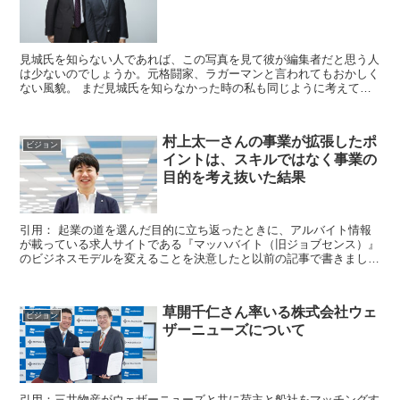
見城氏を知らない人であれば、この写真を見て彼が編集者だと思う人
は少ないのでしょうか。元格闘家、ラガーマンと言われてもおかしく
ない風貌。 まだ見城氏を知らなかった時の私も同じように考えてい
ました。（ラガーマンだけはあながち嘘で...
村上太一さんの事業が拡張したポ
ビジョン
イントは、スキルではなく事業の
目的を考え抜いた結果
引用： 起業の道を選んだ目的に立ち返ったときに、アルバイト情報
が載っている求人サイトである『マッハバイト（旧ジョブセンス）』
のビジネスモデルを変えることを決意したと以前の記事で書きまし
た。 前回の記事では、「最年少...
草開千仁さん率いる株式会社ウェ
ビジョン
ザーニューズについて
引用：三井物産がウェザーニューズと共に荷主と船社をマッチングす