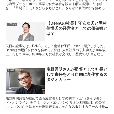
る海運プラットホーム事業で合弁会社を設立 前回の記事に引き続
き、『草開千仁（くさびらきちひと）』さんが代表取締役を務める株
式会社ウェザーニューズの記事になります。 ...
【DeNAの社長】守安功氏と岡村
ビジョン
信悟氏の経営者としての価値観と
は？
先日の記事では、DeNA、そして南場智子氏について紹介しました。
DeNAは南場氏が代表を務めて以降は2人目社長の守安功氏が10年以
上、そして今年、約10年ぶりに社長が交代し、歴代で3人目となる岡
村信悟新社長が誕生しました 総務省の官...
庵野秀明さんが監督として社長と
価値観
して責任をとり自由に創作するス
タジオカラー
庵野秀明監督が初めて語る経営者としての10年（上）/ダイヤモン
ド・オンライン 今年は『シン・エヴァンゲリオン劇場版:||』の公開
もし、今月から始まった庵野秀明展。そんなスタジオカラーの社長で
もある庵野秀明(あんのひであき)さんについ...