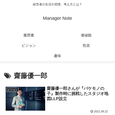
経営者の生活や習慣、考え方とは？
Manager Note
履歴書
価値観
ビジョン
投資
趣味
齋藤優一郎
齋藤優一郎さんが『バケモノの
ビジョン
子』製作時に挑戦したスタジオ地
図LLP設立
2021.09.22