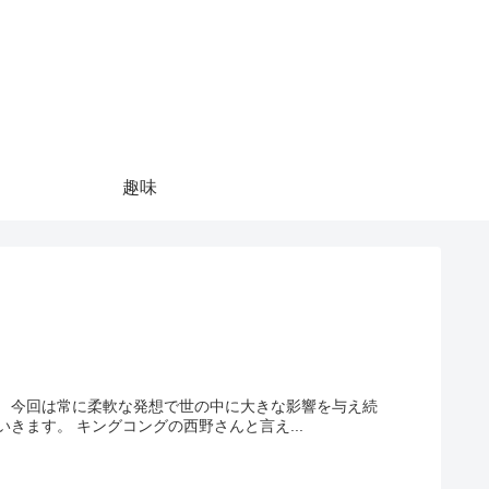
趣味
え続
けている、お笑いコンビ「キングコング」の西野亮廣さんを徹底調査していきます。 キングコングの西野さんと言え...