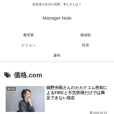
経営者の生活や習慣、考え方とは？
Manager Note
履歴書
価値観
ビジョン
投資
趣味
価格.com
槙野光昭さんのカカクコム売却に
履歴書
よるFIREと不労所得だけでは満
足できない現在
2022.02.13