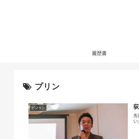
履歴書
プリン
荻
ビジョン
先日
い