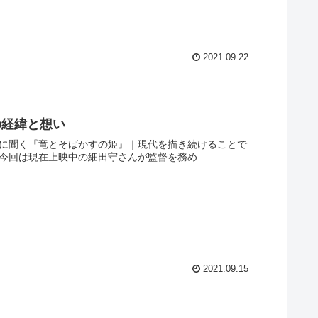
2021.09.22
の経緯と想い
んに聞く『竜とそばかすの姫』｜現代を描き続けることで
「変わらないもの」と「変わるもの」【連載第3回】/アニメイトタイムズ 今回は現在上映中の細田守さんが監督を務め...
2021.09.15